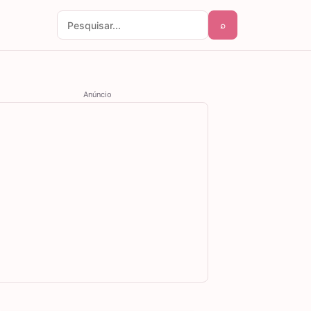
⌕
Pesquisar por:
Anúncio