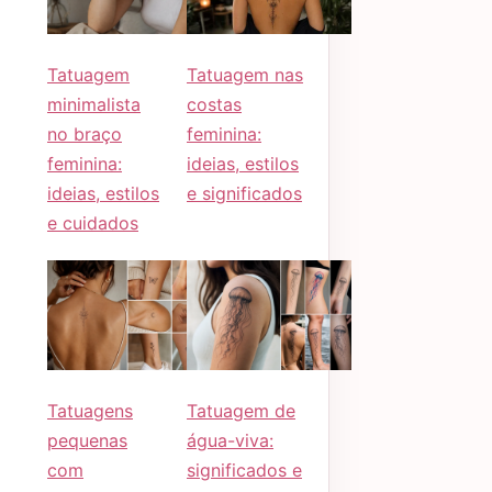
Tatuagem
Tatuagem nas
minimalista
costas
no braço
feminina:
feminina:
ideias, estilos
ideias, estilos
e significados
e cuidados
Tatuagens
Tatuagem de
pequenas
água-viva:
com
significados e