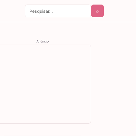
⌕
Pesquisar por:
Anúncio