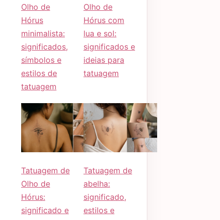
Olho de
Olho de
Hórus
Hórus com
minimalista:
lua e sol:
significados,
significados e
símbolos e
ideias para
estilos de
tatuagem
tatuagem
Tatuagem de
Tatuagem de
Olho de
abelha:
Hórus:
significado,
significado e
estilos e