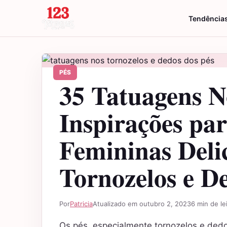
Saltar para o conteúdo
Tendência
PÉS
35 Tatuagens N
Inspirações par
Femininas Deli
Tornozelos e D
Por
Patricia
Atualizado em outubro 2, 2023
6 min de le
Os pés, especialmente tornozelos e dedos