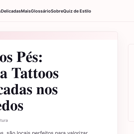
s
Delicadas
Mais
Glossário
Sobre
Quiz de Estilo
os Pés:
a Tattoos
cadas nos
edos
itura
, são locais perfeitos para valorizar