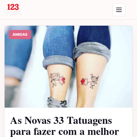
Saltar para o conteúdo
Abrir menu
AMIGAS
As Novas 33 Tatuagens
para fazer com a melhor