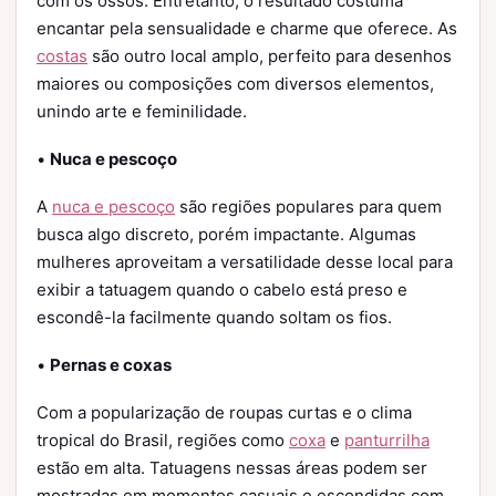
com os ossos. Entretanto, o resultado costuma
encantar pela sensualidade e charme que oferece. As
costas
são outro local amplo, perfeito para desenhos
maiores ou composições com diversos elementos,
unindo arte e feminilidade.
•
Nuca e pescoço
A
nuca e pescoço
são regiões populares para quem
busca algo discreto, porém impactante. Algumas
mulheres aproveitam a versatilidade desse local para
exibir a tatuagem quando o cabelo está preso e
escondê-la facilmente quando soltam os fios.
•
Pernas e coxas
Com a popularização de roupas curtas e o clima
tropical do Brasil, regiões como
coxa
e
panturrilha
estão em alta. Tatuagens nessas áreas podem ser
mostradas em momentos casuais e escondidas com