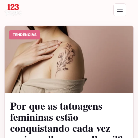
Saltar para o conteúdo
Abrir menu
TENDÊNCIAS
Por que as tatuagens
femininas estão
conquistando cada vez