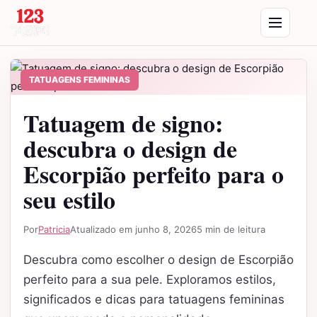
Saltar para o conteúdo
Abrir menu
TATUAGENS FEMININAS
Tatuagem de signo:
descubra o design de
Escorpião perfeito para o
seu estilo
Por
Patricia
Atualizado em junho 8, 2026
5 min de leitura
Descubra como escolher o design de Escorpião
perfeito para a sua pele. Exploramos estilos,
significados e dicas para tatuagens femininas