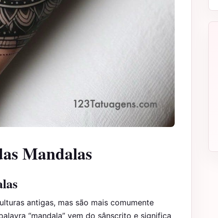
 das Mandalas
alas
culturas antigas, mas são mais comumente
palavra “mandala” vem do sânscrito e significa