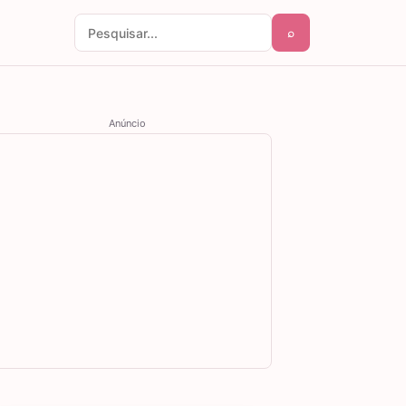
⌕
Pesquisar por:
Anúncio