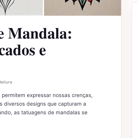
e Mandala:
icados e
leitura
 permitem expressar nossas crenças,
os diversos designs que capturam a
undo, as tatuagens de mandalas se