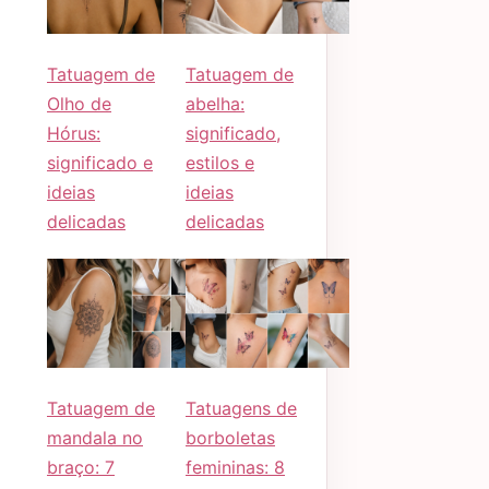
Tatuagem de
Tatuagem de
Olho de
abelha:
Hórus:
significado,
significado e
estilos e
ideias
ideias
delicadas
delicadas
Tatuagem de
Tatuagens de
mandala no
borboletas
braço: 7
femininas: 8